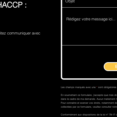
 HACCP :
uhaitez communiquer avec
Les champs marqués avec une
*
sont obligatoires
En soumettant ce formulaire, j'accepte que mes do
dans le cadre de ma demande. Aucun traitement ne
Pour connaitre et exercer vos droits, notamment de 
collectées par ce formulaire, veuillez consulter notre
Conformément aux dispositions de la loi n° 78-17 du 