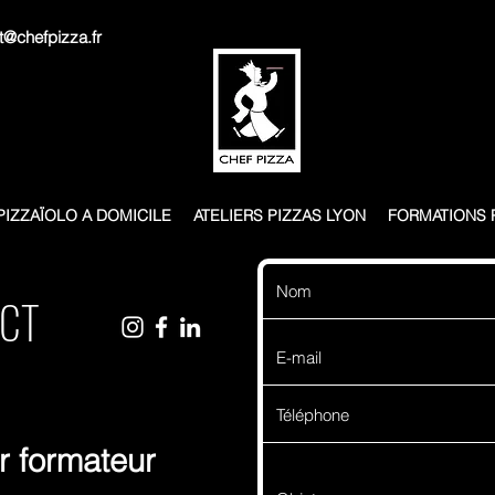
t@chefpizza.fr
pizzas - Formations pros
Pizzaïolo à domicile Ly
PIZZAÏOLO A DOMICILE
ATELIERS PIZZAS LYON
FORMATIONS 
CT
r formateur