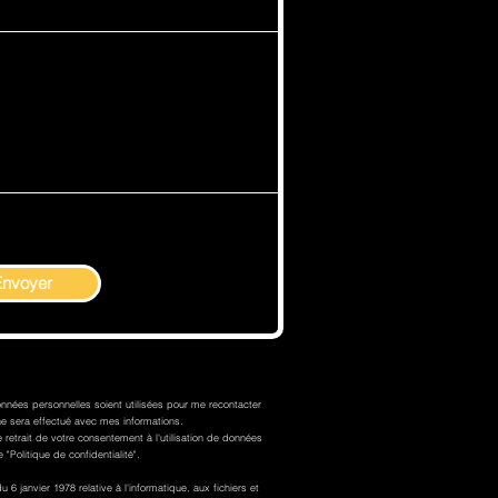
Envoyer
nnées personnelles soient utilisées pour me recontacter
 sera effectué avec mes informations.
retrait de votre consentement à l'utilisation de données
 "Politique de confidentialité".
6 janvier 1978 relative à l'informatique, aux fichiers et