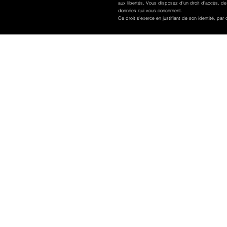
aux libertés, Vous disposez d'un droit d'accès, de
données qui vous concernent.
Ce droit s'exerce en justifiant de son identité, par c