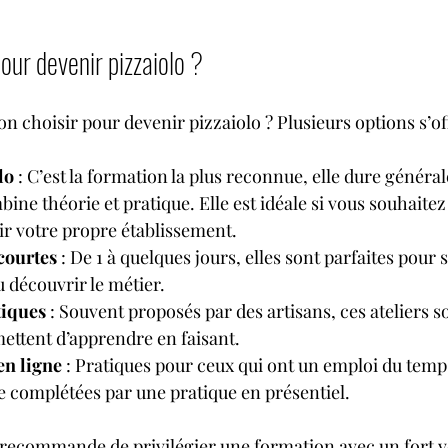
our devenir pizzaiolo ?
on choisir pour devenir pizzaiolo ? Plusieurs options s’of
lo
 : C’est la formation la plus reconnue, elle dure général
ine théorie et pratique. Elle est idéale si vous souhaitez 
ir votre propre établissement.
courtes
 : De 1 à quelques jours, elles sont parfaites pour s
 découvrir le métier.
tiques
 : Souvent proposés par des artisans, ces ateliers so
ettent d’apprendre en faisant.
en ligne
 : Pratiques pour ceux qui ont un emploi du temp
re complétées par une pratique en présentiel.
recommande de privilégier une formation avec un fort vo