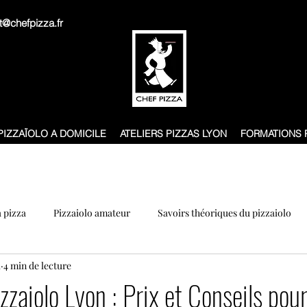
t@chefpizza.fr
pizzas - Formations pros
Pizzaïolo à domicile Ly
PIZZAÏOLO A DOMICILE
ATELIERS PIZZAS LYON
FORMATIONS 
à pizza
Pizzaiolo amateur
Savoirs théoriques du pizzaiolo
i
4 min de lecture
zzaiolo Lyon : Prix et Conseils pou