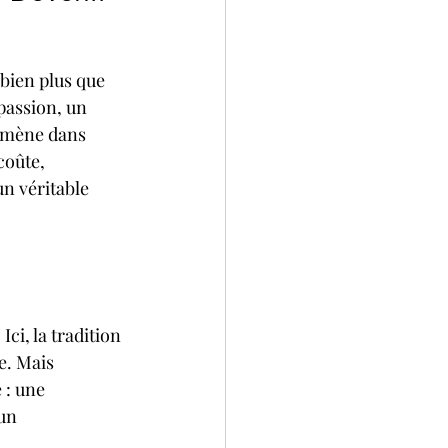
 bien plus que 
passion, un 
emmène dans 
coûte, 
n véritable 
ci, la tradition 
e. Mais 
 : une 
un 