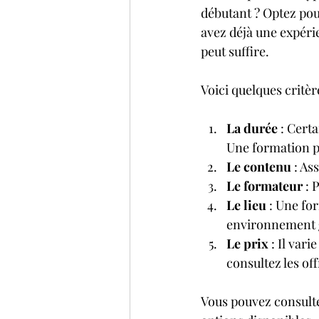
débutant ? Optez pou
avez déjà une expérie
peut suffire.
Voici quelques critèr
La durée
 : Cert
Une formation p
Le contenu
 : As
Le formateur
 :
Le lieu
 : Une f
environnement g
Le prix
 : Il var
consultez les off
Vous pouvez consulter