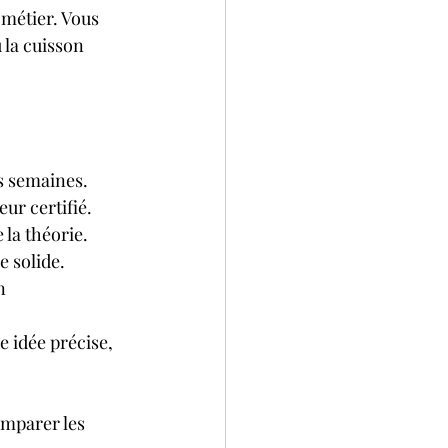
métier. Vous 
 la cuisson 
s semaines. 
ur certifié.
 la théorie.
e solide.
n 
ne idée précise, 
omparer les 