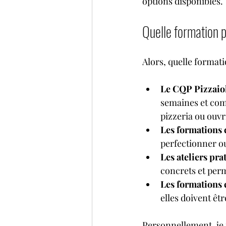
options disponibles.
Quelle formation p
Alors, quelle formati
Le CQP Pizzaio
semaines et comb
pizzeria ou ouvr
Les formations 
perfectionner ou
Les ateliers pra
concrets et perm
Les formations 
elles doivent êt
Personnellement, je 