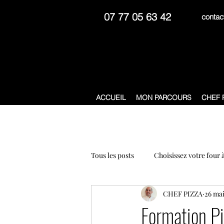
07 77 05 63 42
contac
Bar à pizzas - ateliers 
ACCUEIL
MON PARCOURS
CHEF 
Tous les posts
Choisissez votre four 
CHEF PIZZA
26 ma
traiteur événementiel à Lyon
Formation Pi