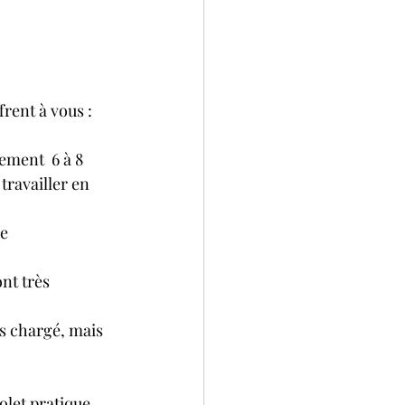
frent à vous :
ement  6 à 8 
travailler en 
e 
nt très 
s chargé, mais 
let pratique. 