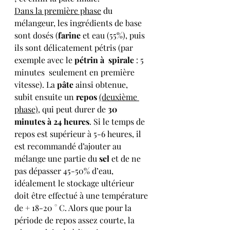
Dans la première phase
 du 
mélangeur, les ingrédients de base 
sont dosés (
farine
 et eau (55%), puis 
ils sont délicatement pétris (par 
exemple avec le 
pétrin à  spirale
 : 5 
minutes  seulement en première 
vitesse). La 
pâte
 ainsi obtenue, 
subit ensuite un 
repos
(deuxième 
phase)
, qui peut durer de 
30 
minutes à 24 heures
. Si le temps de 
repos est supérieur à 5-6 heures, il 
est recommandé d’ajouter au 
mélange une partie du 
sel 
et de ne 
pas dépasser 45-50% d’eau, 
idéalement le stockage ultérieur 
doit être effectué à une température 
de + 18-20 ° C. Alors que pour la 
période de repos assez courte, la 