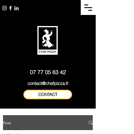
Pizzaïolo à domicile Lyon
Bar à pizzas - ateliers
et sa région - Formateur
pizzas - Formations pros
consultant
07 77 05 63 42
contact@chefpizza.fr
CONTACT
Post