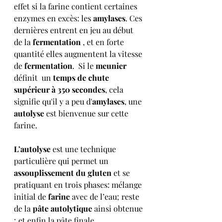
effet si la farine contient certaines 
enzymes en excès: les 
amylases
. Ces 
dernières entrent en jeu au début  
de la 
fermentation 
, et en forte 
quantité elles augmentent la vitesse 
de 
fermentation
.  Si le 
meunier
définit  un 
temps de chute 
supérieur à 350 secondes
, cela  
signifie qu'il y a peu d'
amylases
, une 
autolyse 
est bienvenue sur cette 
farine.
L’autolyse
 est une technique 
particulière qui permet un 
assouplissement du gluten 
et se 
pratiquant en trois phases: mélange 
initial de 
farine
 avec de l’eau; reste 
de la
 pâte autolytique
 ainsi obtenue 
; et enfin la pâte finale. 