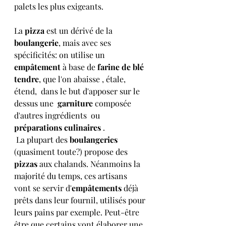
palets les plus exigeants.
La 
pizza 
est un dérivé de la
boulangerie
, mais avec ses 
spécificités: on utilise un 
empâtement
 à base de 
farine de blé 
tendre
, que l'on abaisse , étale, 
étend,  dans le but d'apposer sur le 
dessus une  
garniture
 composée 
d'autres ingrédients  ou 
préparations culinaires
 .
 La plupart des 
boulangeries
(quasiment toute?) propose des 
pizzas 
aux chalands. Néanmoins la 
majorité du temps, ces artisans 
vont se servir d'
empâtements
 déjà 
prêts dans leur fournil, utilisés pour 
leurs pains par exemple. Peut-être 
être que certains vont élaborer une 