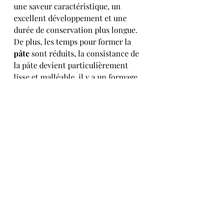
une saveur caractéristique, un 
excellent développement et une 
durée de conservation plus longue. 
De plus, les temps pour former la 
pâte
 sont réduits, la consistance de 
la pâte devient particulièrement 
lisse et malléable, il y a un formage 
plus facile et la 
pizza 
finie a un 
volume plus élevé, un meilleur 
alvéolage
 et une plus grande 
douceur de la 
mie
.
Pour vous perfectionner sur le 
merveilleux monde de la pizza, je 
propose des 
formations courtes et 
professionnelles sur la panification 
en pizzéria. 
Inconvénients