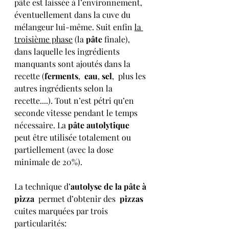
pâte est laissée à l’environnement, 
éventuellement dans la cuve du 
mélangeur lui-même. Suit enfin 
la 
troisième phase
 (la 
pâte 
finale), 
dans laquelle les ingrédients 
manquants sont ajoutés dans la 
recette (
ferments
,  
eau
, 
sel
,  plus les 
autres ingrédients selon la 
recette....). Tout n’est pétri qu’en 
seconde vitesse pendant le temps 
nécessaire. La 
pâte autolytique
peut être utilisée totalement ou 
partiellement (avec la dose 
minimale de 20%).
La technique d’
autolyse de la pâte à 
pizza 
 permet d’obtenir des 
 pizzas 
cuites marquées par trois 
particularités: 