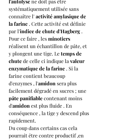
l'autolyse
 ne doit pas être 
systématiquement utilisée sans 
connaître l' 
activité amylasique de 
la farine
 . Cette activité est définie 
par l'
indice de chute d'Hagberg
 . 
Pour ce faire , les 
minotiers
réalisent un échantillon de pâte, et 
y plongent une tige. Le 
temps de 
chute
 de celle ci indique la 
valeur 
enzymatique de la farine 
. Si la 
farine contient beaucoup 
d'enzymes , l'
amidon
 sera plus 
facilement dégradé en sucres ; une 
pâte panifiable 
contenant moins 
d'
amidon
 est plus fluide . En 
conséquence , la tige y descend plus 
rapidement.  
Du coup dans certains cas cela 
pourrait être contre productif ,en 