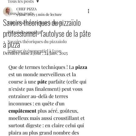
Tous les posts
CHEF PIZZA
Tous les posts
9 janv. 2023
3 min de lecture
Savoirs théoriques du pizzaïolo
Choisissez votre four à pizza
professionnel- l'autolyse de la pâte
Pizzaiolo amateur
à pizza
Savoirs théoriques du pizzaiolo
traiteur événementiel à Lyon
Dernière mise à jour :
24 janv. 2025
Que de termes techniques ! La
 pizza
est un monde merveilleux et la 
course à une 
pâte 
parfaite (celle qui 
n'existe pas finalement) peut vous 
entraîner au-delà de terres 
inconnues : en quête d'un 
empâtement
 plus aéré, goûteux, 
moelleux mais aussi croustillant et 
surtout digeste : en claire celui qui 
plaira au plus grand nombre des 