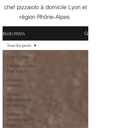
chef pizzaiolo à domicile Lyon et
région Rhône-Alpes
BLOG PIZZA
Tous les posts
Tous les posts
Choisissez votre
four à pizza
Pizzaiolo
amateur
Savoirs
théoriques du
pizzaiolo
traiteur
événementiel à
Lyon