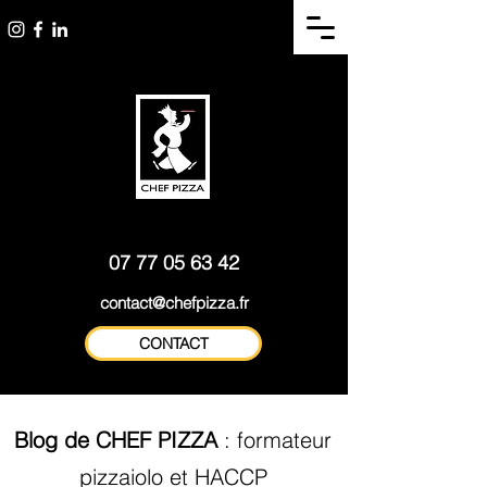
Pizzaïolo à domicile Lyon
Bar à pizzas - ateliers
et sa région - Formateur
pizzas - Formations pros
consultant
07 77 05 63 42
contact@chefpizza.fr
CONTACT
Blog de CHEF PIZZA
: formateur
pizzaiolo et HACCP