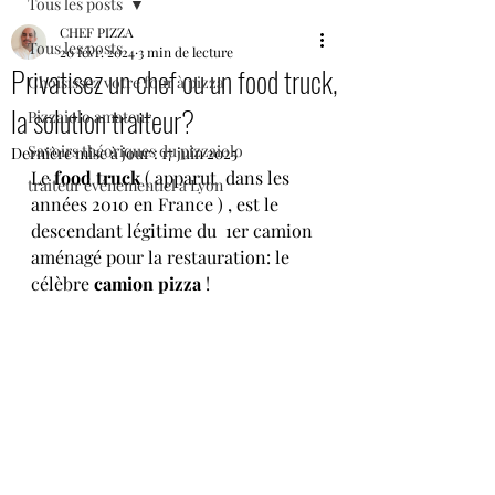
Tous les posts
CHEF PIZZA
Tous les posts
20 févr. 2024
3 min de lecture
Privatisez un chef ou un food truck,
Choisissez votre four à pizza
la solution traiteur?
Pizzaiolo amateur
Savoirs théoriques du pizzaiolo
Dernière mise à jour :
17 juin 2025
Le 
food truck
 ( apparut  dans les 
traiteur événementiel à Lyon
années 2010 en France ) , est le 
descendant légitime du  1er camion 
aménagé pour la restauration: le 
célèbre 
camion pizza
 !