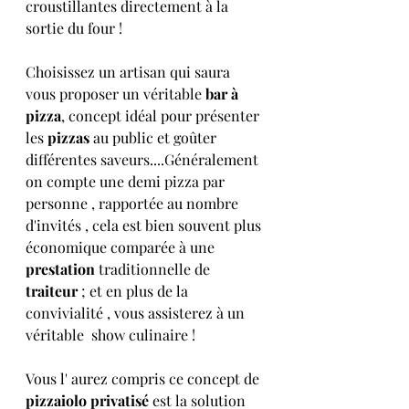
croustillantes directement à la 
sortie du four ! 
Choisissez un artisan qui saura 
vous proposer un véritable 
bar à 
pizza
, concept idéal pour présenter 
les 
pizzas
 au public et goûter 
différentes saveurs....Généralement 
on compte une demi pizza par 
personne , rapportée au nombre 
d'invités , cela est bien souvent plus 
économique comparée à une 
prestation
 traditionnelle de 
traiteur
 ; et en plus de la 
convivialité , vous assisterez à un 
véritable  show culinaire !
Vous l' aurez compris ce concept de 
pizzaiolo privatisé 
est la solution 