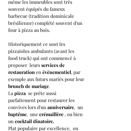
même les immeubles sont très 
souvent équipés du fameux 
barbecue (tradition dominicale 
brésilienne) complété souvent d'un 
four à pizza au bois. 
Historiquement ce sont les 
pizzaiolos ambulants (avant les 
food truck) qui ont commencé à  
proposer  leurs 
services de 
restauration
 en 
évènementiel
, par 
exemple aux futurs mariés pour leur 
brunch de mariage
. 
La 
pizza
  se prête aussi 
parfaitement pour restaurer les 
convives lors d'un 
anniversaire
,  un
baptême
,  une 
crémaillère
 , ou bien 
un 
cocktail dinatoire.
Plat populaire par excellence,  on 