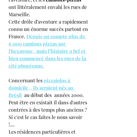
ont littéralement envahi les rues de 
Marseille.
Cette drôle d’aventure a rapidement 
connu un énorme succès partout en 
France. 
Depuis on compte plus de 
6 000 camions pizzas sur 
l'hexagone , mais l’histoire a bel et 
bien commencé dans les rues de la 
cité phocéenne.
Concernant les 
pizzaiolos à 
domicile  , ils seraient nés au 
Brésil
 au début des  années 2000. 
Peut être en existait il dans d'autres 
contrées à des temps plus anciens ? 
Si c'est le cas faites le nous savoir 
!....
Les résidences particulières et 