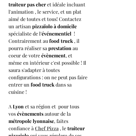
traiteur pas cher 
et idéale
incluant 
l'animation , le service, et un plat 
aimé de toutes et tous! Contactez 
un artisan 
pizzaïolo à domicile
spécialiste de l'
événementiel
!  
Contrairement au 
food truck
 , il 
pourra réaliser sa 
prestation
 au 
coeur de votre 
évènement
, et  
même en intérieur c'est possible ! Il 
saura s'adapter à toutes 
configurations : on ne peut pas faire 
entrer un 
food truck
 dans sa 
cuisine !
A
 Lyon
 et sa région et  pour tous 
vos 
évènements
 autour de la 
métropole lyonnaise
, faites 
confiance à 
Chef Pizza
 , le 
traiteur 
pizzaiolo
 qui vous régalera de ses 