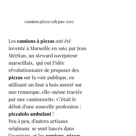
 camion pizza calypso 2012
Les 
camions à pizzas
 ont été 
inventé à Marseille en 1962 par Jean 
Méritan, un steward navigateur 
marseillais,  qui eut l’idée 
révolutionnaire de proposer des 
pizzas
 sur la voie publique, en 
utilisant un four à bois monté sur 
une remorque, elle-même tractée 
par une camionnette. C’était le 
début d’une nouvelle profession : 
pizzaïolo ambulant
 ! 
Peu à peu, d’autres artisans 
originaux  se sont lancés dans 
l’aventure, et les 
camions-pizzas 